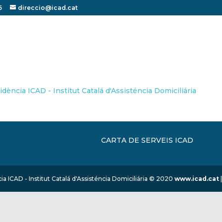
5
direccio@icad.cat
CARTA DE SERVEIS ICAD
ia ICAD - Institut Catalá d'Assisténcia Domiciliária © 2020
www.icad.cat
|