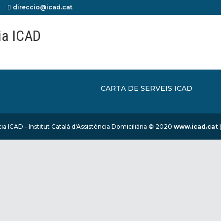
direccio@icad.cat
ia ICAD
CARTA DE SERVEIS ICAD
ia ICAD - Institut Catalá d'Assisténcia Domiciliária © 2020
www.icad.cat
|