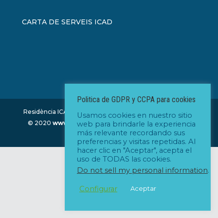
CARTA DE SERVEIS ICAD
Politica de GDPR y CCPA para cookies
Residència ICAD - Institut Catalá d'Assisténcia Domiciliária
Usamos cookies en nuestro sitio
© 2020
www.icad.cat
| Diseño y desarrollo:
www.xm-
web para brindarle la experiencia
más relevante recordando sus
company.com
preferencias y visitas repetidas. Al
hacer clic en "Aceptar", acepta el
uso de TODAS las cookies.
Do not sell my personal information
.
Configurar
Aceptar