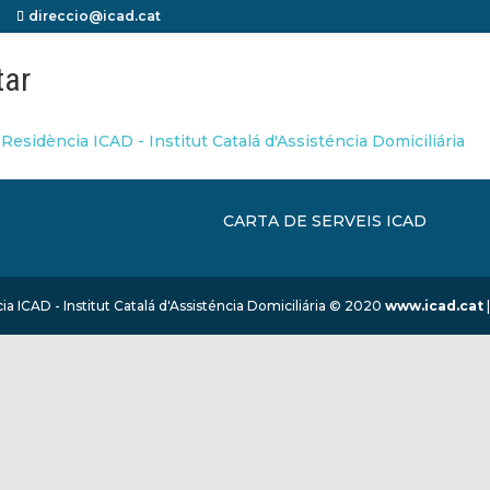
direccio@icad.cat
tar
CARTA DE SERVEIS ICAD
ia ICAD - Institut Catalá d'Assisténcia Domiciliária © 2020
www.icad.cat
|