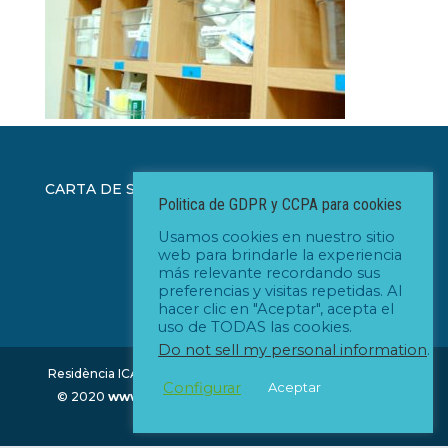
CARTA DE SERVEIS ICAD
Politica de GDPR y CCPA para cookies
Usamos cookies en nuestro sitio
web para brindarle la experiencia
más relevante recordando sus
preferencias y visitas repetidas. Al
hacer clic en "Aceptar", acepta el
uso de TODAS las cookies.
Do not sell my personal information
.
Residència ICAD - Institut Catalá d'Assisténcia Domiciliária
Configurar
Aceptar
© 2020
www.icad.cat
| Diseño y desarrollo:
www.xm-
company.com