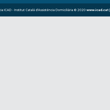
ia ICAD - Institut Catalá d'Assisténcia Domiciliária © 2020
www.icad.cat
|