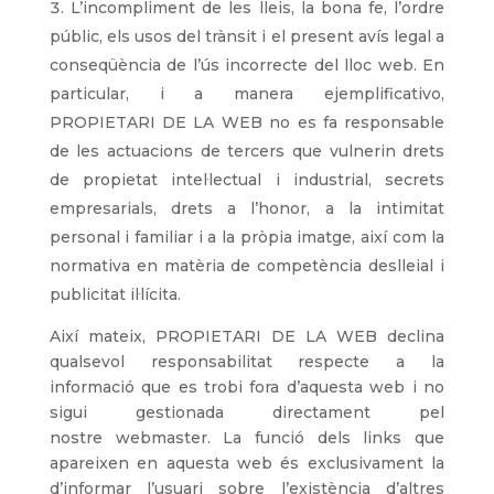
L’incompliment de les lleis, la bona fe, l’ordre
públic, els usos del trànsit i el present avís legal a
conseqüència de l’ús incorrecte del lloc web. En
particular, i a manera ejemplificativo,
PROPIETARI DE LA WEB no es fa responsable
de les actuacions de tercers que vulnerin drets
de propietat intel·lectual i industrial, secrets
empresarials, drets a l’honor, a la intimitat
personal i familiar i a la pròpia imatge, així com la
normativa en matèria de competència deslleial i
publicitat il·lícita.
Així mateix, PROPIETARI DE LA WEB declina
qualsevol responsabilitat respecte a la
informació que es trobi fora d’aquesta web i no
sigui gestionada directament pel
nostre webmaster. La funció dels links que
apareixen en aquesta web és exclusivament la
d’informar l’usuari sobre l’existència d’altres