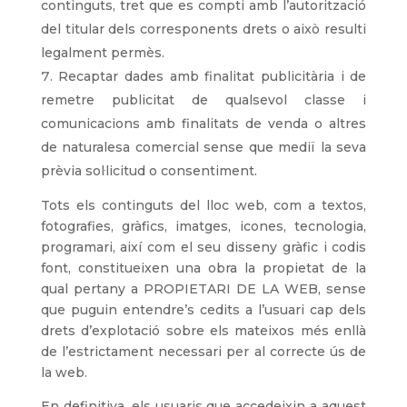
continguts, tret que es compti amb l’autorització
del titular dels corresponents drets o això resulti
legalment permès.
Recaptar dades amb finalitat publicitària i de
remetre publicitat de qualsevol classe i
comunicacions amb finalitats de venda o altres
de naturalesa comercial sense que mediï la seva
prèvia sol·licitud o consentiment.
Tots els continguts del lloc web, com a textos,
fotografies, gràfics, imatges, icones, tecnologia,
programari, així com el seu disseny gràfic i codis
font, constitueixen una obra la propietat de la
qual pertany a PROPIETARI DE LA WEB, sense
que puguin entendre’s cedits a l’usuari cap dels
drets d’explotació sobre els mateixos més enllà
de l’estrictament necessari per al correcte ús de
la web.
En definitiva, els usuaris que accedeixin a aquest