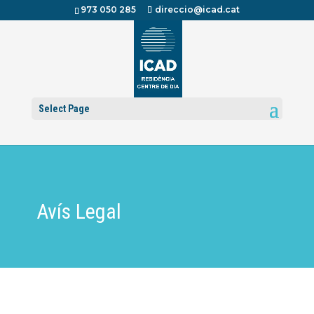
973 050 285
direccio@icad.cat
Select Page
Avís Legal