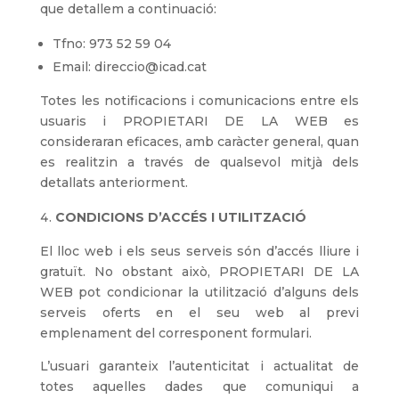
que detallem a continuació:
Tfno: 973 52 59 04
Email: direccio@icad.cat
Totes les notificacions i comunicacions entre els
usuaris i PROPIETARI DE LA WEB es
consideraran eficaces, amb caràcter general, quan
es realitzin a través de qualsevol mitjà dels
detallats anteriorment.
CONDICIONS D’ACCÉS I UTILITZACIÓ
El lloc web i els seus serveis són d’accés lliure i
gratuït. No obstant això, PROPIETARI DE LA
WEB pot condicionar la utilització d’alguns dels
serveis oferts en el seu web al previ
emplenament del corresponent formulari.
L’usuari garanteix l’autenticitat i actualitat de
totes aquelles dades que comuniqui a