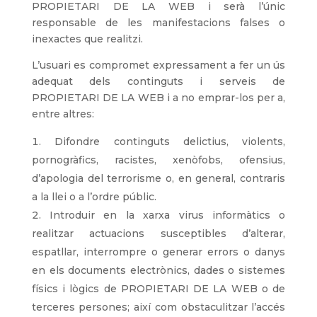
PROPIETARI DE LA WEB i serà l’únic
responsable de les manifestacions falses o
inexactes que realitzi.
L’usuari es compromet expressament a fer un ús
adequat dels continguts i serveis de
PROPIETARI DE LA WEB i a no emprar-los per a,
entre altres:
Difondre continguts delictius, violents,
pornogràfics, racistes, xenòfobs, ofensius,
d’apologia del terrorisme o, en general, contraris
a la llei o a l’ordre públic.
Introduir en la xarxa virus informàtics o
realitzar actuacions susceptibles d’alterar,
espatllar, interrompre o generar errors o danys
en els documents electrònics, dades o sistemes
físics i lògics de PROPIETARI DE LA WEB o de
terceres persones; així com obstaculitzar l’accés