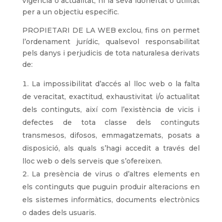
vigència o actualitat, ni la seva idoneïtat o utilitat
per a un objectiu específic.
PROPIETARI DE LA WEB exclou, fins on permet
l’ordenament jurídic, qualsevol responsabilitat
pels danys i perjudicis de tota naturalesa derivats
de:
La impossibilitat d’accés al lloc web o la falta
de veracitat, exactitud, exhaustivitat i/o actualitat
dels continguts, així com l’existència de vicis i
defectes de tota classe dels continguts
transmesos, difosos, emmagatzemats, posats a
disposició, als quals s’hagi accedit a través del
lloc web o dels serveis que s’ofereixen.
La presència de virus o d’altres elements en
els continguts que puguin produir alteracions en
els sistemes informàtics, documents electrònics
o dades dels usuaris.