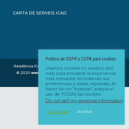
CARTA DE SERVEIS ICAD
Politica de GDPR y CCPA para cookies
Residència ICAD - Institut Catalá d'Assisténcia Domiciliária
Usamos cookies en nuestro sitio
© 2020
www.icad.cat
| Diseño y desarrollo:
www.xm-
web para brindarle la experiencia
más relevante recordando sus
company.com
preferencias y visitas repetidas. Al
hacer clic en "Aceptar", acepta el
uso de TODAS las cookies.
Do not sell my personal information
.
Configurar
Aceptar