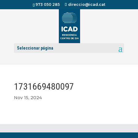
973 050 285
direccio@icad.cat
Seleccionar página
1731669480097
Nov 15, 2024