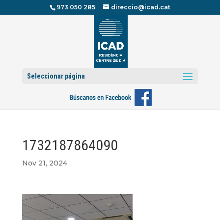
973 050 285
direccio@icad.cat
Seleccionar página
1732187864090
Nov 21, 2024