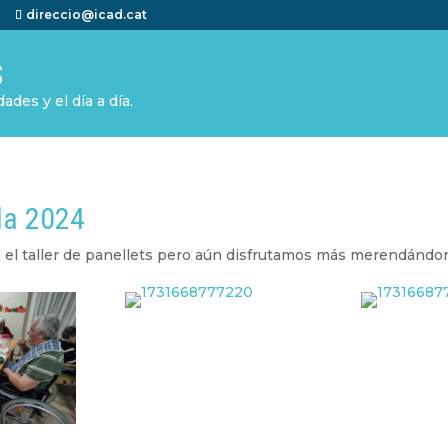
direccio@icad.cat
S
ades y el día a día.
da 2024
 el taller de panellets pero aún disfrutamos más merendándon