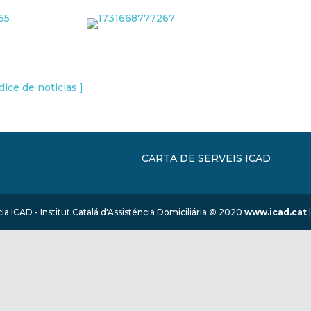
dice de noticias ]
CARTA DE SERVEIS ICAD
ia ICAD - Institut Catalá d'Assisténcia Domiciliária © 2020
www.icad.cat
|